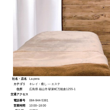
社名・店名
La.pera
カテゴリ
キレイ・癒し --- エステ
住所
広島県 福山市 駅家町万能倉1255-1
交通アクセス
電話番号
084-944-5381
営業時間
10:00–18:00