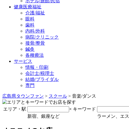
ホテル/旅館/民宿
健康医療福祉
介護/福祉
眼科
歯科
内科/外科
病院/クリニック
接骨/整骨
鍼灸
各種療法
サービス
情報・印刷
会計士/税理士
結婚/ブライダル
専門
広島県タウンファン
>
スクール
> 音楽/ダンス
エリア・駅
×
キーワード
新宿、銀座など
ラーメン、エ