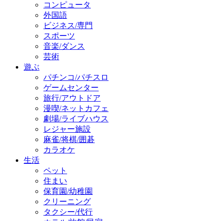
コンピュータ
外国語
ビジネス/専門
スポーツ
音楽/ダンス
芸術
遊ぶ
パチンコ/パチスロ
ゲームセンター
旅行/アウトドア
漫喫/ネットカフェ
劇場/ライブハウス
レジャー施設
麻雀/将棋/囲碁
カラオケ
生活
ペット
住まい
保育園/幼稚園
クリーニング
タクシー/代行