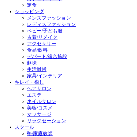
定食
ショッピング
メンズファッション
レディスファッション
ベビー/子ども服
古着/リメイク
アクセサリー
食品/飲料
デパート/複合施設
趣味
生活雑貨
家具/インテリア
キレイ・癒し
ヘアサロン
エステ
ネイルサロン
美容/コスメ
マッサージ
リラクゼーション
スクール
塾/家庭教師