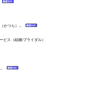
.
（かつら）...
ビス（結婚/ブライダル）
...