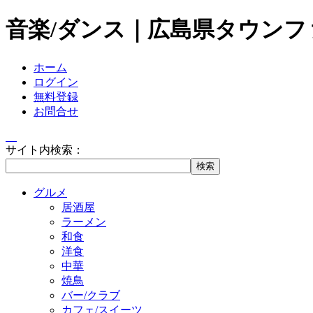
音楽/ダンス｜広島県タウンフ
ホーム
ログイン
無料登録
お問合せ
サイト内検索：
グルメ
居酒屋
ラーメン
和食
洋食
中華
焼鳥
バー/クラブ
カフェ/スイーツ