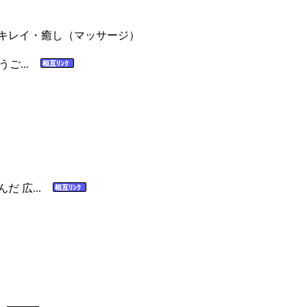
レイ・癒し（マッサージ）
うご...
だ 広...