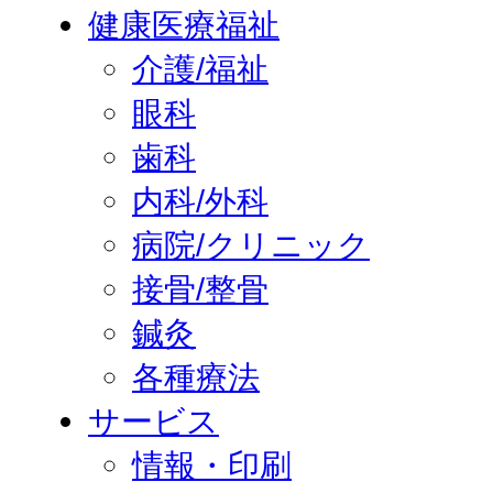
健康医療福祉
介護/福祉
眼科
歯科
内科/外科
病院/クリニック
接骨/整骨
鍼灸
各種療法
サービス
情報・印刷