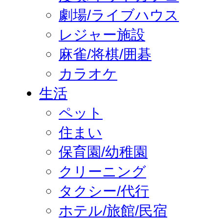
劇場/ライブハウス
レジャー施設
麻雀/将棋/囲碁
カラオケ
生活
ペット
住まい
保育園/幼稚園
クリーニング
タクシー/代行
ホテル/旅館/民宿