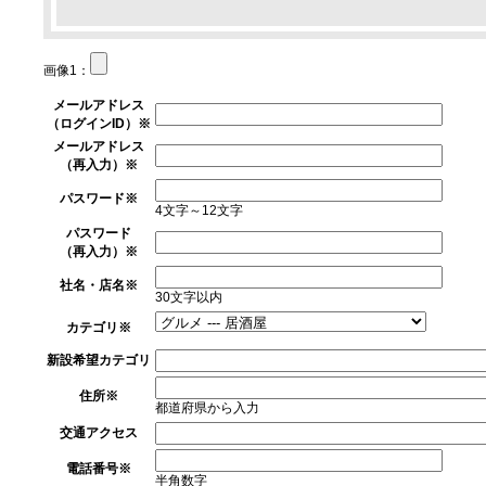
画像1：
メールアドレス
（ログインID）
※
メールアドレス
（再入力）
※
パスワード
※
4文字～12文字
パスワード
（再入力）
※
社名・店名
※
30文字以内
カテゴリ
※
新設希望カテゴリ
住所
※
都道府県から入力
交通アクセス
電話番号
※
半角数字