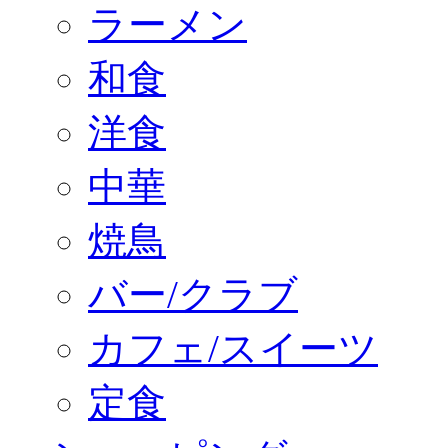
ラーメン
和食
洋食
中華
焼鳥
バー/クラブ
カフェ/スイーツ
定食