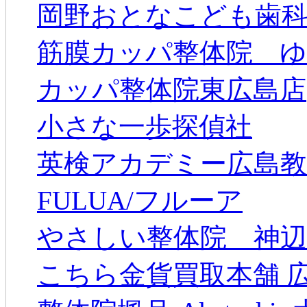
岡野おとなこども歯
筋膜カッパ整体院 
カッパ整体院東広島店
小さな一歩探偵社
英検アカデミー広島教
FULUA/フルーア
やさしい整体院 神辺
こちら金貨買取本舗 