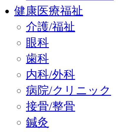
健康医療福祉
介護/福祉
眼科
歯科
内科/外科
病院/クリニック
接骨/整骨
鍼灸