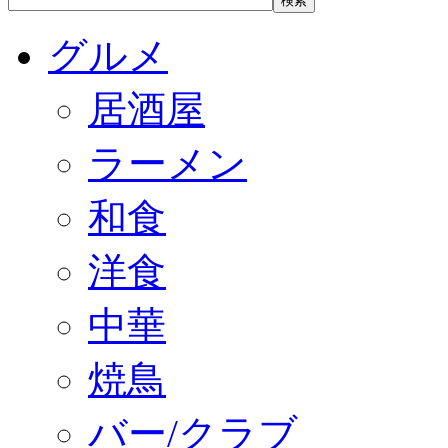
グルメ
居酒屋
ラーメン
和食
洋食
中華
焼鳥
バー/クラブ