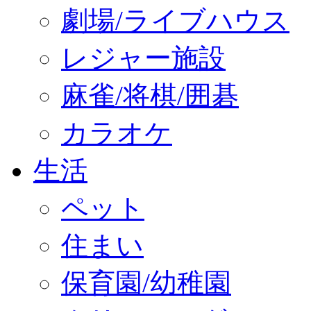
劇場/ライブハウス
レジャー施設
麻雀/将棋/囲碁
カラオケ
生活
ペット
住まい
保育園/幼稚園