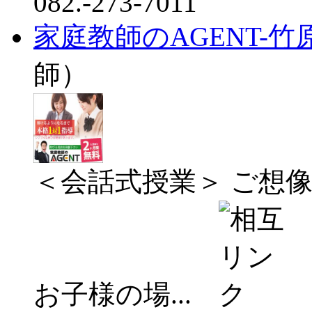
082.-273-7011
家庭教師のAGENT-竹
師）
＜会話式授業＞ ご想
お子様の場...