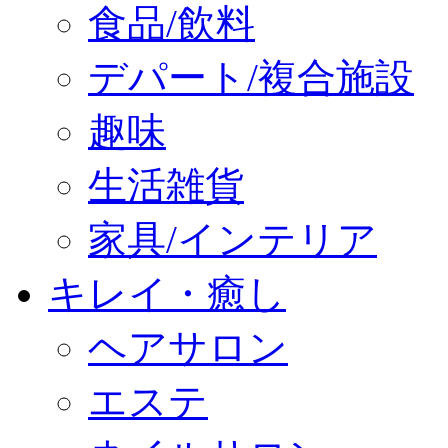
食品/飲料
デパート/複合施設
趣味
生活雑貨
家具/インテリア
キレイ・癒し
ヘアサロン
エステ