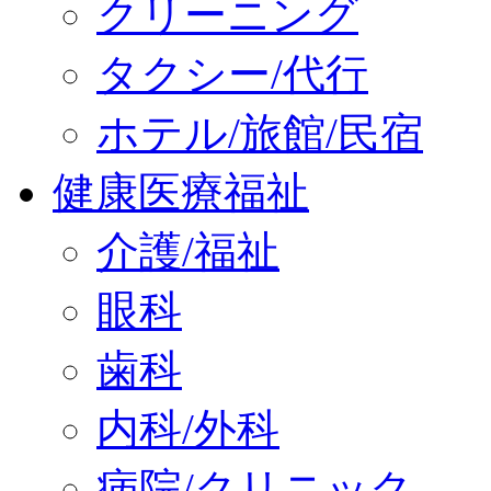
クリーニング
タクシー/代行
ホテル/旅館/民宿
健康医療福祉
介護/福祉
眼科
歯科
内科/外科
病院/クリニック